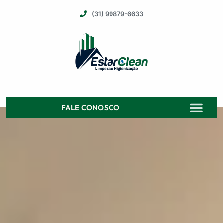
(31) 99879-6633
FALE CONOSCO
QUEM SOMOS